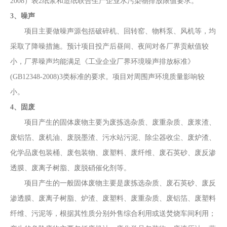
2008）
表
2纸浆和造纸联合生产企业水污染物排放限值要求。
3、噪声
项目
主要做噪声源包括破碎机、回转窑、物料泵、风机等，均
采取了降噪措施。预计项目
投产后昼间、夜间对各厂界贡献值较
小，厂界噪声均能满足《工业企业厂界环境噪声排放标准》
(GB12348-2008)3类标准的要求。
项目
对周围声环境质量影响较
小。
4、固废
项目产生的固体废物主要为
废拣选杂质、废重杂质、废浆渣、
废铝箔、废机油、废脱墨渣、污水站污泥、除尘器收尘、废炉渣、
化学品废包装桶、废包装物、废塑料、废纤维、废石英砂、废反渗
透膜、废离子树脂、废脱硝催化剂等。
项目
产生的
一般固体废物主要是废拣选杂质、废石英砂、废反
渗透膜、废离子树脂、炉渣、废塑料、废重杂质、废铝箔、废塑料
纤维、污泥等，根据其性质分别外售综合利用或送焚烧车间利用
；