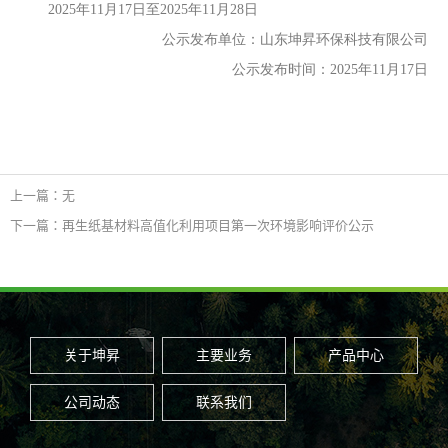
20
25
年
11
月
17
日至
20
25
年
11
月
28
日
公示发布单位：
山东坤昇环保科技有限公司
公示发布时间：
20
25
年
11
月
17
日
上一篇：无
下一篇：再生纸基材料高值化利用项目第一次环境影响评价公示
关于坤昇
主要业务
产品中心
公司动态
联系我们