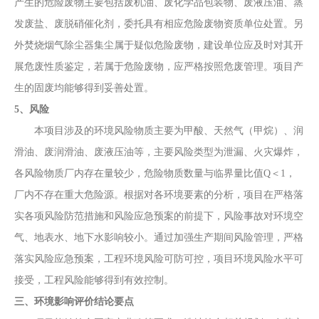
产生的
危险废物主要包括废机油、废化学品包装物、废液压油、蒸
发废盐、废脱硝催化剂，
委托具有相应危险废物资质单位处置。
另
外焚烧烟气除尘器集尘属于疑似危险废物，建设单位应及时对其开
展危废性质鉴定，若属于危险废物，应严格按照危废管理。项目
产
生的固废均能够得到妥善处置。
5、风险
本
项目
涉及的环境风险物质主要为
甲酸、天然气（甲烷）、润
滑油、废润滑油、废液压油等，主要风险类型为泄漏、火灾爆炸，
各风险物质厂内存在量较少，
危险物质数量与临界量比值
Q
＜
1
，
厂内不存在重大危险源。
根据
对各环境要素的分析
，项目在严格落
实各项风险防范措施和风险应急预案的前提下，
风险事故
对环境空
气、地表水、地下水影响较小。通过加强生产期间风险管理，
严格
落实风险应急
预案，工程环境风险可防可控，项目
环境风险水平可
接受，工程风险能够得到有效控制。
三、环境影响评价结论要点