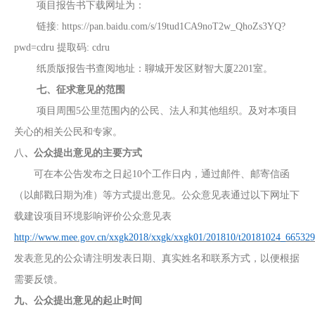
项目报告书下载网址为：
链接
: https://pan.baidu.com/s/19tud1CA9noT2w_QhoZs3YQ?
pwd=cdru 提取码: cdru
纸质版报告书查阅地址：聊城开发区财智大厦
22
01
室。
七、征求意见的范围
项目周围
5
公里范围内的公民、法人和其他组织。及对本项目
关心的相关公民和专家。
八
、公众提出意见的主要方式
可在本公告发布之日起
10个工作日内，通过邮件、邮寄信函
（以邮戳日期为准）等方式提出意见。公众意见表通过以下网址下
载建设项目环境影响评价公众意见表
http://www.mee.gov.cn/xxgk2018/xxgk/xxgk01/201810/t20181024_665329
发表意见的公众请注明发表日期、真实姓名和联系方式，以便根据
需要反馈。
九、公众提出意见的起止时间