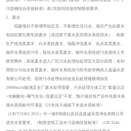
污染物综合排放标准》表2无组织排放控制限值要求。
2、废水
拟建项目不新增劳动定员，不新增生活污水
。项目产生的废水
包括铝塑分离车间废水（清洗挤干废水及回用水系统排水）、制浆
生产线洗浆废水、白水系统废水、地面冲洗废水、
化水装置
废水
、
循环水系统排污
等，
除化水装置
废水
、循环水系统排污直接排入市
政管网
外
，
其他
废水
进入厂区污水处理站处理后大部分回用，未利
用部分与
化水装置
废水
、循环水系统排污
经市政管网排入嘉诚水质
有限公司处理。
现有污水处理站经改造后处理规模增加至
29000m3/d能满足全厂废水处理需要，污水处理主体工艺
“絮凝沉淀
+水解酸化+曝气生化+混凝沉淀”
不变，预计项目投产后
外排废水各
项水质指标均可满足《污水排入城镇下水道水质标准》
（
GB/T31962-2015）中一级B等级以及冠县嘉诚水质净化有限公司
进水水质要求
、
《
制浆造纸工业水污染物排放标准》（
GB 3544-