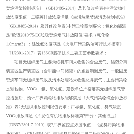
焚烧污染控制标准》（
GB18485-2014）及其修改单表4中
污染物排
放浓度限值，二噁英排放浓度满足《生活垃圾焚烧污染控制标准》
（
GB18485-2014）
及其修改单
表
5
中污染物限制要求
；氟化物
能满
足
“欧盟2010/75/EC垃圾焚烧烟气排放限值”要求（氟化物
1.0mg/m3）；逃逸氨浓度满足《火电厂污染防治可行技术指南》
（HJ2301-2017）表13SCR脱硝技术主要工艺参数要求；
项目无组织废气主要为纸机车间
未收集的含尘废气、铝塑分离
装置区生产装置区（含甲酸中间储罐）的跑冒滴漏废气、一般固废
焚烧车间无组织废气以及污水处理站未收集恶臭废气，主要污染物
是颗粒物、
VOCs、氨、硫化氢。
建设单位严格落实无组织废气管
控措施后，预计厂界颗粒物排放能够满足《大气污染物综合排放标
准》表
2无组织排放控制限值要求；厂界氨、硫化氢、臭气浓度、
VOCs排放满足《挥发性有机物排放标准第7部分：其他行业》
（DB37/2801.7-2019）表2厂界监控点浓度限值、《恶臭污染物排
放标准》（GB14554-93）表1恶臭污染物厂界二级标准值及《大气