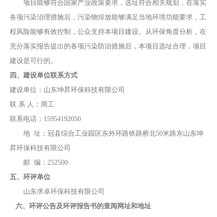
项目能够符合国家产业政策要求，选址符合
相关
规划，在落实
各项污染治理措施后，污染物排放能够满足当地环境功能要求，工
程风险能够有效控制，公众支持本项目建设。从环保角度分析，在
充分落实报告提出的各项污染防治措施后，本项目选址合理，项目
建设是可行的。
四、建设单位联系方式
建设单位：
山东坤昇环保科技有限公司
联
系
人：
周工
联系电话：
15954192050
地
址：
冠县综合工业园区东外环路铁路桥北
50米路东山东坤
昇环保科技有限公司
邮
编：
252
5
00
五、环评单位
山东求卓环保科技有限公司
六、环评公告及环评报告书的查阅网址和地址