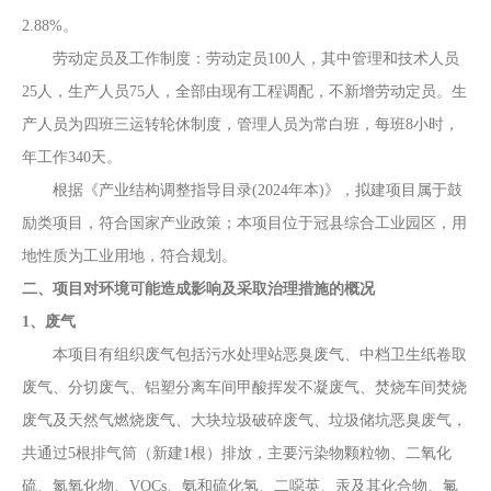
2.88
%。
劳动定员及工作制度：劳动定员
100
人，其中管理和技术人员
25人，生产人员
75
人，全部由现有工程调配，不新增劳动定员。生
产人员为四班三运转轮休制度，管理人员为常白班，每班
8小时，
年工作340天。
根据
《产业结构调整指导目录
(20
24
年本
)》
，
拟建项目属于
鼓
励类
项目，符合国家产业政策；本项目位于
冠县综合工业园区
，用
地性质为
工业
用地
，符合规划。
二、项目对环境可能造成影响及采取治理措施的概况
1、废气
本项目有组织废气包括污水处理站恶臭废气、中档卫生纸卷取
废气、分切废气、铝塑分离车间甲酸挥发
不凝
废气、焚烧
车间焚烧
废气及天然气燃烧废气、大块垃圾破碎废气、垃圾储坑恶臭废气
，
共通过
5根排气筒（新建1根）排放，主要污染物颗粒物、二氧化
硫、氮氧化物、VOCs、氨和硫化氢
、二噁英、汞及其化合物、氟