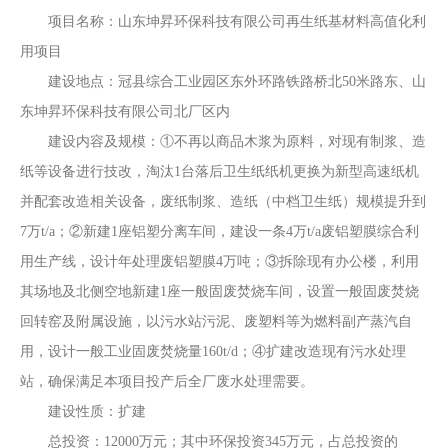
项目名称：
山东坤昇环保科技有限公司再生纸基材料高值化利
用项目
建设地点：
冠县综合工业园区东外环路铁路桥北
50米路东
、
山
东坤昇环保科技
有限公司北厂区内
建设内容及规模：
①不再
以商品木浆为原料
，对现有制浆
、造
纸等设备
进行技改，淘汰
1台落后卫生纸纸机更换为
新型高速
纸机
并
配套改造相关设备
，
废纸制浆、
造纸（中档卫生纸）规模提升到
7万t/a；②
新
建
1座铝塑分离车间，
建设
一条
4万t/a废铝塑膜综合利
用生产线
，设计年处理废铝塑膜
4万吨
；
③拆除现有办公楼，利用
其场地及北侧空地
新
建
1座一般固废焚烧车间，
设置
一般固废焚烧
回转窑及附属设施，以污水站污泥、废塑料等为燃料
副产
蒸汽自
用，设计一般
工业
固废焚烧量
160t/d；④扩建
改造
现有污水处理
站，确保满足
本
项目投产后全厂废水处理需要。
建设性质：扩建
总投资：
12000
万元；其中环保投资
345
万元，占总投资的