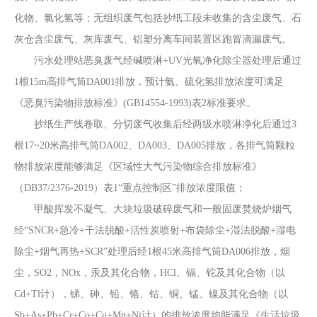
化物、氯化氢等
；无组织废气包括抄纸工段未收集的含尘废气、石
灰仓含尘废气、灰库废气、铝塑分离车间装置区跑冒滴漏废气
。
污水处理站恶臭废气经碱喷淋
+UV光氧净化除尘器处理后通过
1根15m高排气筒DA001排放，预计氨、硫化氢排放浓度可满足
《恶臭污染物排放标准》
(GB14554-1993)表2标准要求
。
抄纸生产线卷取、分切废气收集后经两级水喷淋净化后通过
3
根17~20米高排气筒DA002、DA003、DA005排放，各排气筒颗粒
物排放浓度能够满足《区域性大气污染物综合排放标准》
（DB37/2376-2019）表1“重点控制区”排放浓度限值；
甲酸挥发不凝气、大块垃圾破碎废气和一般固废焚烧炉烟气
经
“
SNCR+急冷+干法脱酸+活性炭喷射+布袋除尘+湿法脱酸+湿电
除尘+烟气再热+SCR
”处理后经1根45米高排气筒DA006排放，
烟
尘
，
SO2
，
NOx
，
汞及其化合物
，
HCl、镉、铊及其化合物（以
Cd+Tl计），锑、砷、铅、铬、钴、铜、锰、镍及其化合物（以
Sb+As+Pb+Cr+Co+Cu+Mn+Ni计）
的排放浓度均能满足
《生活垃圾